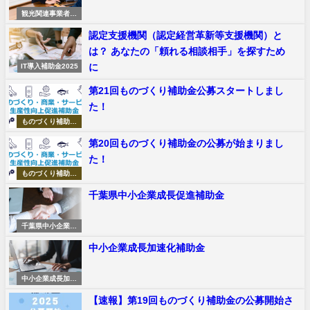
観光関連事業者デ
ジタルシフト
認定支援機関（認定経営革新等支援機関）と
は？ あなたの「頼れる相談相手」を探すため
に
IT導入補助金2025
第21回ものづくり補助金公募スタートしまし
た！
ものづくり補助金
申請サポート
第20回ものづくり補助金の公募が始まりまし
た！
ものづくり補助金
申請サポート
千葉県中小企業成長促進補助金
千葉県中小企業成
長促進補助金
中小企業成長加速化補助金
中小企業成長加速
化補助金
【速報】第19回ものづくり補助金の公募開始さ