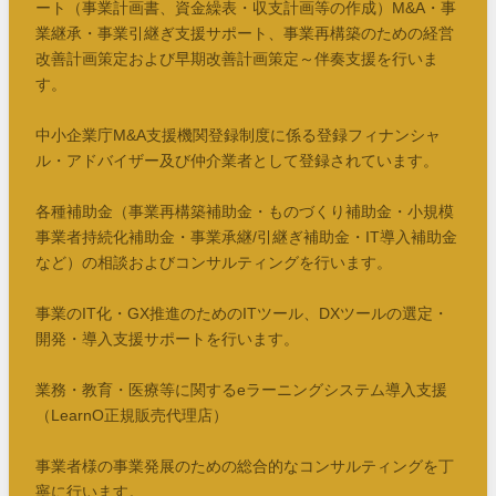
ート（事業計画書、資金繰表・収支計画等の作成）M&A・事
業継承・事業引継ぎ支援サポート、事業再構築のための経営
改善計画策定および早期改善計画策定～伴奏支援を行いま
す。
中小企業庁M&A支援機関登録制度に係る登録フィナンシャ
ル・アドバイザー及び仲介業者として登録されています。
各種補助金（事業再構築補助金・ものづくり補助金・小規模
事業者持続化補助金・事業承継/引継ぎ補助金・IT導入補助金
など）の相談およびコンサルティングを行います。
事業のIT化・GX推進のためのITツール、DXツールの選定・
開発・導入支援サポートを行います。
業務・教育・医療等に関するeラーニングシステム導入支援
（LearnO正規販売代理店）
事業者様の事業発展のための総合的なコンサルティングを丁
寧に行います。