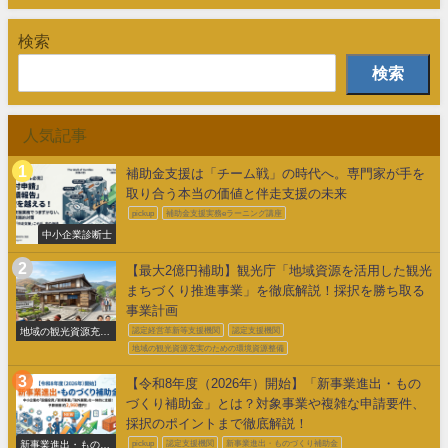
検索
検索
人気記事
補助金支援は「チーム戦」の時代へ。専門家が手を
取り合う本当の価値と伴走支援の未来
pickup
補助金支援実務eラーニング講座
中小企業診断士
【最大2億円補助】観光庁「地域資源を活用した観光
まちづくり推進事業」を徹底解説！採択を勝ち取る
事業計画
地域の観光資源充実
認定経営革新等支援機関
認定支援機関
のための環境整備
地域の観光資源充実のための環境資源整備
【令和8年度（2026年）開始】「新事業進出・もの
づくり補助金」とは？対象事業や複雑な申請要件、
採択のポイントまで徹底解説！
新事業進出・ものづ
pickup
認定支援機関
新事業進出・ものづくり補助金