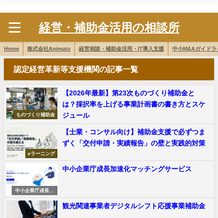
株式会社Animato
経営・補助金活用の相談所
Home
株式会社Animato
経営相談・補助金活用・IT導入支援
中小M&Aガイド
認定経営革新等支援機関の記事一覧
【2026年最新】第23次ものづくり補助金と
は？採択率を上げる事業計画書の書き方とスケ
ジュール
ものづくり補助金
【士業・コンサル向け】補助金支援で必ずつま
ずく「交付申請・実績報告」の壁と実践的対策
eラーニング
中小企業庁成長加速化マッチングサービス
中小企業庁成長加
速化マッチングサ
観光関連事業者デジタルシフト応援事業補助金
ービス