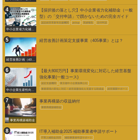
くり補助金
【採択後の落とし穴】中小企業省力化補助金（一般
型）の「交付申請」で躓かないための完全ガイド
認定経営革新等支援機関
pickup
実績報告
交付申請
中小企業省力化補助
金交付申請
経営改善計画策定支援事業（405事業）とは？
経営改善計画（405
事業）
【最大800万円】事業環境変化に対応した経営基盤
強化事業(一般コース)
認定支援機関
東京都中小企業振興公社
事業環境の変化に対応！経営基盤強化を支援する助成金
経営展開サポート
中小企業生産性向上
促進事業費補助金
事業再構築の収益納付
事業再構築補助金
事業再構築補助金
IT導入補助金2025 補助事業者申請サポート
IT導入補助金2025
補助事業者申請サポート