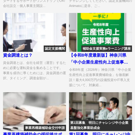
タートするサポートがワンストップでOK!
チャレンジしてください。認定支援機関の
会社設立・個人事業主開設...
Animatoに是非、ご...
認定支援機関
補助金支援実務eラーニング講座
資金調達とは？
【令和8年度最新版】神奈川県
「中小企業生産性向上促進事業
資金調達とは、会社を経営（運営）するた
めに必要な運転資金を集めることです。
費補助金」を徹底解説！最大
令和8年度（2026年）神奈川県「中小企業
事業を成功に導くためには、資金調達の選
生産性向上促進事業費補助金」を徹底解
4,000万円の設備投資・IT導入で
択、タイミング、調達金額が...
説！最大4,000万円の設備投資やIT導入支
稼ぐ力を強化
援について、対象経...
第1回募集 明日にチャレンジ中小企業
事業再構築補助金交付申請
基盤強化事業助成金
事業再構築補助金の採択後サポ
第1回募集 明日にチャレンジ中