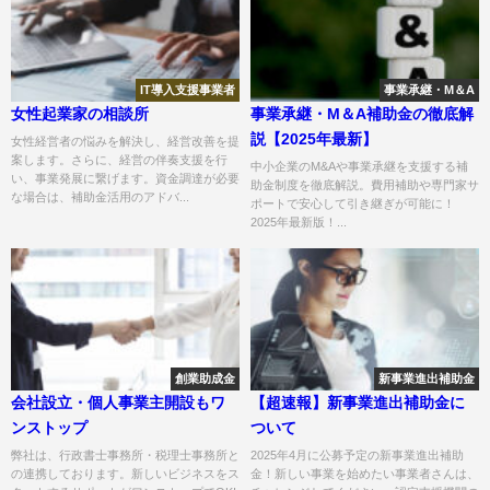
IT導入支援事業者
事業承継・M＆A
女性起業家の相談所
事業承継・M＆A補助金の徹底解
説【2025年最新】
女性経営者の悩みを解決し、経営改善を提
案します。さらに、経営の伴奏支援を行
中小企業のM&Aや事業承継を支援する補
い、事業発展に繋げます。資金調達が必要
助金制度を徹底解説。費用補助や専門家サ
な場合は、補助金活用のアドバ...
ポートで安心して引き継ぎが可能に！
2025年最新版！...
創業助成金
新事業進出補助金
会社設立・個人事業主開設もワ
【超速報】新事業進出補助金に
ンストップ
ついて
弊社は、行政書士事務所・税理士事務所と
2025年4月に公募予定の新事業進出補助
の連携しております。新しいビジネスをス
金！新しい事業を始めたい事業者さんは、