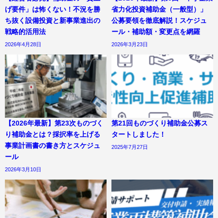
げ要件」は怖くない！不況を勝
省力化投資補助金（一般型）」
ち抜く設備投資と新事業進出の
公募要領を徹底解説！スケジュ
戦略的活用法
ール・補助額・変更点を網羅
2026年4月28日
2026年3月23日
【2026年最新】第23次ものづく
第21回ものづくり補助金公募ス
り補助金とは？採択率を上げる
タートしました！
事業計画書の書き方とスケジュ
2025年7月27日
ール
2026年3月10日