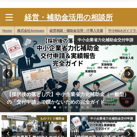
株式会社Animato
経営・補助金活用の相談所
Home
株式会社Animato
経営相談・補助金活用・IT導入支援
中小M&Aガイド
中小企業庁成長加速化マッチングサービス
中小企業庁成長加速化マッチングサービス
金
中小企業省力化補助金交付申請
デジタル化・AI補助金202