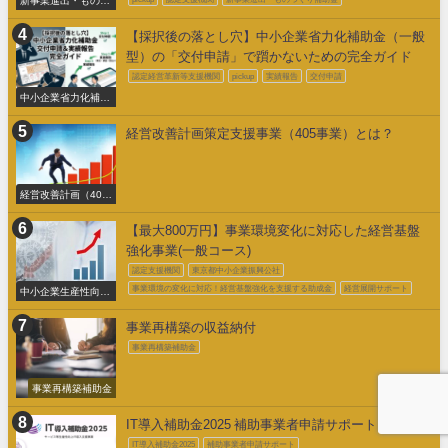
くり補助金
【採択後の落とし穴】中小企業省力化補助金（一般
型）の「交付申請」で躓かないための完全ガイド
認定経営革新等支援機関
pickup
実績報告
交付申請
中小企業省力化補助
金交付申請
経営改善計画策定支援事業（405事業）とは？
経営改善計画（405
事業）
【最大800万円】事業環境変化に対応した経営基盤
強化事業(一般コース)
認定支援機関
東京都中小企業振興公社
事業環境の変化に対応！経営基盤強化を支援する助成金
経営展開サポート
中小企業生産性向上
促進事業費補助金
事業再構築の収益納付
事業再構築補助金
事業再構築補助金
IT導入補助金2025 補助事業者申請サポート
IT導入補助金2025
補助事業者申請サポート