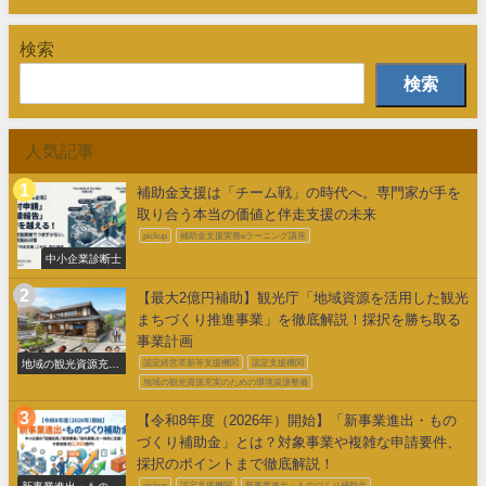
検索
検索
人気記事
補助金支援は「チーム戦」の時代へ。専門家が手を
取り合う本当の価値と伴走支援の未来
pickup
補助金支援実務eラーニング講座
中小企業診断士
【最大2億円補助】観光庁「地域資源を活用した観光
まちづくり推進事業」を徹底解説！採択を勝ち取る
事業計画
地域の観光資源充実
認定経営革新等支援機関
認定支援機関
のための環境整備
地域の観光資源充実のための環境資源整備
【令和8年度（2026年）開始】「新事業進出・もの
づくり補助金」とは？対象事業や複雑な申請要件、
採択のポイントまで徹底解説！
新事業進出・ものづ
pickup
認定支援機関
新事業進出・ものづくり補助金