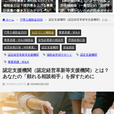
り
【採択後の落とし穴】中小企業省
【最大150万円補助】人材育成を
力化補助金（一般型）の「交付申
加速！eラーニングで研修＆マニ
請」で躓かないための完全ガイド
ュアルをデジタル化。
ホーム
IT導入補助金2025
認定支援機関（認定経営革新等支援機関）とは？
あなたの「頼れる相談相手」を探すために
IT導入補助金2025
ものづくり補助金
事業承継・M＆A
事業承継・M＆A補助金
女性起業家の相談所
早期改善計画
経営改善計画（405事業）
認定支援機関
資金調達
認定経営革新等支援機関
補助金申請サポート
認定支援機関
事業承継・M＆A
認定支援機関（認定経営革新等支援機関）とは？
あなたの「頼れる相談相手」を探すために
2025年11月27日
2026年3月13日