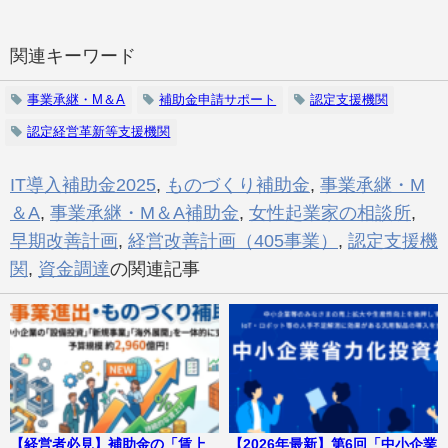
関連キーワード
事業承継・M＆A
補助金申請サポート
認定支援機関
認定経営革新等支援機関
IT導入補助金2025
,
ものづくり補助金
,
事業承継・M
＆A
,
事業承継・M＆A補助金
,
女性起業家の相談所
,
早期改善計画
,
経営改善計画（405事業）
,
認定支援機
関
,
資金調達
の関連記事
【経営者必見】補助金の「賃上
【2026年最新】第6回「中小企業