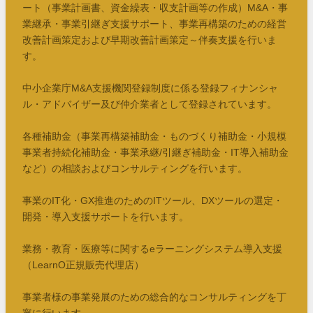
ート（事業計画書、資金繰表・収支計画等の作成）M&A・事
業継承・事業引継ぎ支援サポート、事業再構築のための経営
改善計画策定および早期改善計画策定～伴奏支援を行いま
す。
中小企業庁M&A支援機関登録制度に係る登録フィナンシャ
ル・アドバイザー及び仲介業者として登録されています。
各種補助金（事業再構築補助金・ものづくり補助金・小規模
事業者持続化補助金・事業承継/引継ぎ補助金・IT導入補助金
など）の相談およびコンサルティングを行います。
事業のIT化・GX推進のためのITツール、DXツールの選定・
開発・導入支援サポートを行います。
業務・教育・医療等に関するeラーニングシステム導入支援
（LearnO正規販売代理店）
事業者様の事業発展のための総合的なコンサルティングを丁
寧に行います。