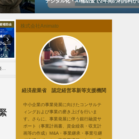
デジタル化・AI補助金で2年間の利用料が1
資補助金
新事業進出・ものづくり補助金
eラ
株式会社Animato
中小企業
【令和8年度（2026年）開始】
【士業・コンサル向け】補
型）」
「新事業進出・ものづくり補助
支援で必ずつまずく「交付
ケジュ
金」とは？対象事業や複雑な申
請・実績報告」の壁と実践
網羅
請要件、採択のポイントまで徹
策
底解説！
経営
経済産業省 認定経営革新等支援機関
中小企業の事業発展に向けたコンサルテ
緊
ィングおよび事業の磨き上げを行いま
す。さらに、事業発展に伴う銀行融資サ
ポート（事業計画書、資金繰表・収支計
画等の作成）M&A・事業継承・事業引継