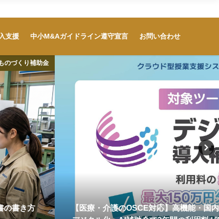
用・IT導入支援
中小M&Aガイドライン遵守宣言
お問い合わせ
入支援
中小M&Aガイドライン遵守宣言
お問い合わせ
ものづくり補助金
書の書き方
【医療・介護のOSCE対応】高機能・国内最