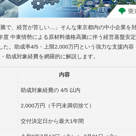
高騰で、経営が苦しい…」そんな東京都内の中小企業を
年度 中東情勢による原材料価格高騰に伴う経営基盤安
た。助成率4/5・上限2,000万円という強力な支援内容
者・助成対象経費を網羅的に解説します。
内容
助成対象経費の 4/5 以内
2,000万円（千円未満切捨て）
交付決定日から最大1年間