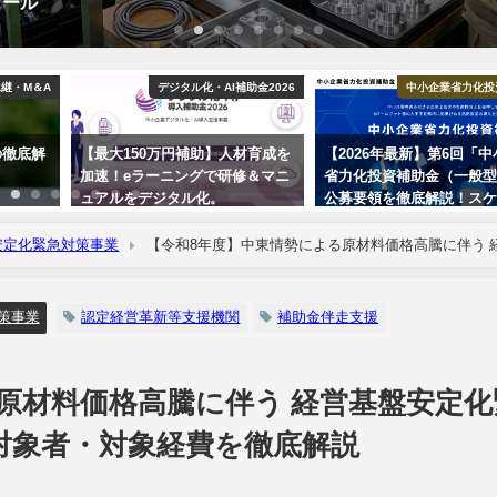
ュール
継・M＆A
デジタル化・AI補助金2026
中小企業省力化投
の徹底解
【最大150万円補助】人材育成を
【2026年最新】第6回「
加速！eラーニングで研修＆マニ
省力化投資補助金（一般
ュアルをデジタル化。
公募要領を徹底解説！ス
ール・補助額・変更点を
安定化緊急対策事業
【令和8年度】中東情勢による原材料価格高騰に伴う 
を徹底解説
策事業
認定経営革新等支援機関
補助金伴走支援
原材料価格高騰に伴う 経営基盤安定化
対象者・対象経費を徹底解説