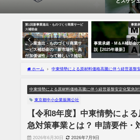
とスケジ
ングサービス
第1回新事業進出・ものづくり商業サービ
事業承
ス補助金
マッチン
新事業進出・ものづくり商業サ
事業承継・M＆A補助金
ービス補助金の「新市場性・高
説【2025年最新】
付加価値性」って難しい？補助
金チャレンジ完全ガイド
ホーム
中東情勢による原材料価格高騰に伴う経営基盤
基盤安定化緊急対策事業とは？ 申請要件・対象者・対象経費
中東情勢による原材料価格高騰に伴う経営基盤安定化緊急対
東京都中小企業振興公社
【令和8年度】中東情勢による
急対策事業とは？ 申請要件・
2026年6月30日
2026年7月9日