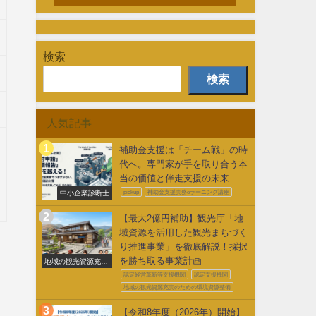
検索
検索
人気記事
補助金支援は「チーム戦」の時
代へ。専門家が手を取り合う本
当の価値と伴走支援の未来
中小企業診断士
pickup
補助金支援実務eラーニング講座
【最大2億円補助】観光庁「地
域資源を活用した観光まちづく
り推進事業」を徹底解説！採択
を勝ち取る事業計画
地域の観光資源充実
のための環境整備
認定経営革新等支援機関
認定支援機関
地域の観光資源充実のための環境資源整備
【令和8年度（2026年）開始】