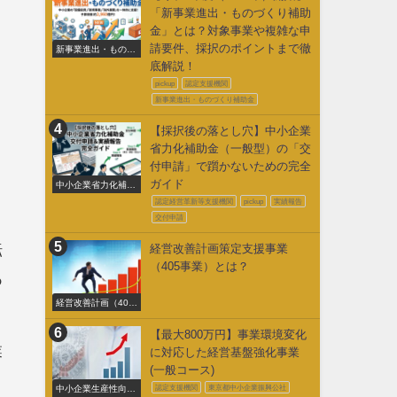
「新事業進出・ものづくり補助
金」とは？対象事業や複雑な申
請要件、採択のポイントまで徹
新事業進出・ものづ
くり補助金
底解説！
pickup
認定支援機関
新事業進出・ものづくり補助金
【採択後の落とし穴】中小企業
省力化補助金（一般型）の「交
付申請」で躓かないための完全
ガイド
中小企業省力化補助
金交付申請
認定経営革新等支援機関
pickup
実績報告
交付申請
転
経営改善計画策定支援事業
（405事業）とは？
あ
経営改善計画（405
事業）
【最大800万円】事業環境変化
業
に対応した経営基盤強化事業
(一般コース)
中小企業生産性向上
認定支援機関
東京都中小企業振興公社