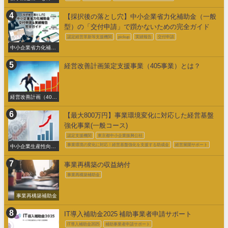
くり補助金
【採択後の落とし穴】中小企業省力化補助金（一般
型）の「交付申請」で躓かないための完全ガイド
認定経営革新等支援機関
pickup
実績報告
交付申請
中小企業省力化補助
金交付申請
経営改善計画策定支援事業（405事業）とは？
経営改善計画（405
事業）
【最大800万円】事業環境変化に対応した経営基盤
強化事業(一般コース)
認定支援機関
東京都中小企業振興公社
事業環境の変化に対応！経営基盤強化を支援する助成金
経営展開サポート
中小企業生産性向上
促進事業費補助金
事業再構築の収益納付
事業再構築補助金
事業再構築補助金
IT導入補助金2025 補助事業者申請サポート
IT導入補助金2025
補助事業者申請サポート