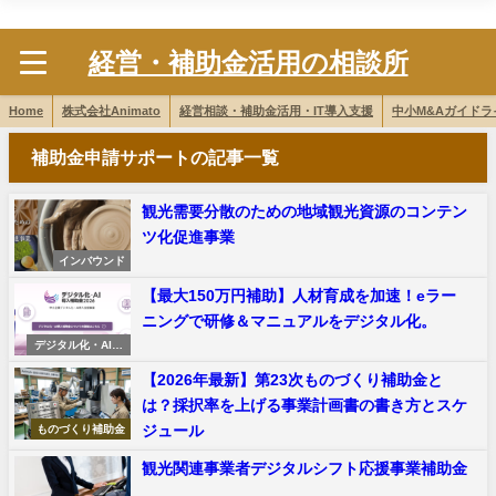
株式会社Animato
経営・補助金活用の相談所
Home
株式会社Animato
経営相談・補助金活用・IT導入支援
中小M&Aガイド
補助金申請サポートの記事一覧
観光需要分散のための地域観光資源のコンテン
ツ化促進事業
インバウンド
【最大150万円補助】人材育成を加速！eラー
ニングで研修＆マニュアルをデジタル化。
デジタル化・AI補
助金2026
【2026年最新】第23次ものづくり補助金と
は？採択率を上げる事業計画書の書き方とスケ
ジュール
ものづくり補助金
観光関連事業者デジタルシフト応援事業補助金