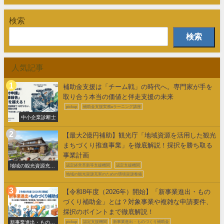
検索
検索
人気記事
補助金支援は「チーム戦」の時代へ。専門家が手を
取り合う本当の価値と伴走支援の未来
pickup
補助金支援実務eラーニング講座
中小企業診断士
【最大2億円補助】観光庁「地域資源を活用した観光
まちづくり推進事業」を徹底解説！採択を勝ち取る
事業計画
地域の観光資源充実
認定経営革新等支援機関
認定支援機関
のための環境整備
地域の観光資源充実のための環境資源整備
【令和8年度（2026年）開始】「新事業進出・もの
づくり補助金」とは？対象事業や複雑な申請要件、
採択のポイントまで徹底解説！
新事業進出・ものづ
pickup
認定支援機関
新事業進出・ものづくり補助金