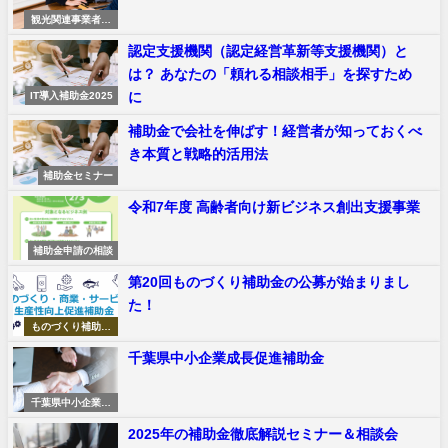
観光関連事業者デ
ジタルシフト
認定支援機関（認定経営革新等支援機関）と
は？ あなたの「頼れる相談相手」を探すため
に
IT導入補助金2025
補助金で会社を伸ばす！経営者が知っておくべ
き本質と戦略的活用法
補助金セミナー
令和7年度 高齢者向け新ビジネス創出支援事業
補助金申請の相談
第20回ものづくり補助金の公募が始まりまし
た！
ものづくり補助金
申請サポート
千葉県中小企業成長促進補助金
千葉県中小企業成
長促進補助金
2025年の補助金徹底解説セミナー＆相談会