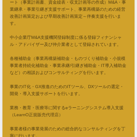
ート（事業計画書、資金繰表・収支計画等の作成）M&A・事
業継承・事業引継ぎ支援サポート、事業再構築のための経営
改善計画策定および早期改善計画策定～伴奏支援を行いま
す。
中小企業庁M&A支援機関登録制度に係る登録フィナンシャ
ル・アドバイザー及び仲介業者として登録されています。
各種補助金（事業再構築補助金・ものづくり補助金・小規模
事業者持続化補助金・事業承継/引継ぎ補助金・IT導入補助金
など）の相談およびコンサルティングを行います。
事業のIT化・GX推進のためのITツール、DXツールの選定・
開発・導入支援サポートを行います。
業務・教育・医療等に関するeラーニングシステム導入支援
（LearnO正規販売代理店）
事業者様の事業発展のための総合的なコンサルティングを丁
寧に行います。