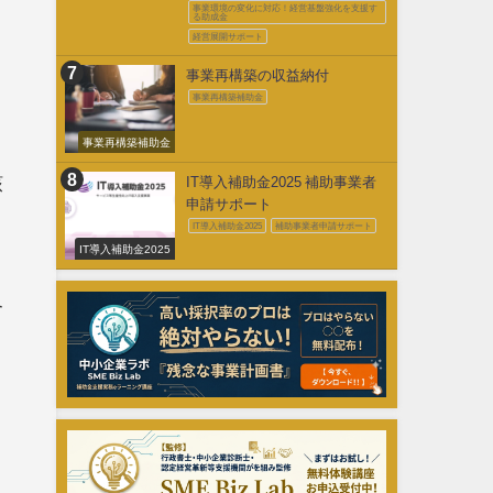
促進事業費補助金
事業環境の変化に対応！経営基盤強化を支援す
る助成金
経営展開サポート
事業再構築の収益納付
事業再構築補助金
事業再構築補助金
核
IT導入補助金2025 補助事業者
申請サポート
IT導入補助金2025
補助事業者申請サポート
IT導入補助金2025
合
リ