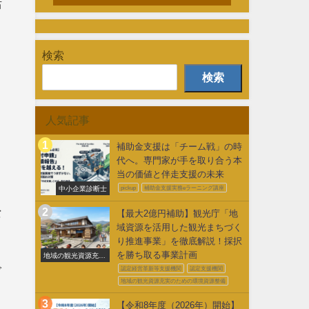
活
検索
検索
人気記事
補助金支援は「チーム戦」の時
代へ。専門家が手を取り合う本
当の価値と伴走支援の未来
中小企業診断士
pickup
補助金支援実務eラーニング講座
な
【最大2億円補助】観光庁「地
域資源を活用した観光まちづく
り推進事業」を徹底解説！採択
を勝ち取る事業計画
地域の観光資源充実
のための環境整備
で
認定経営革新等支援機関
認定支援機関
地域の観光資源充実のための環境資源整備
【令和8年度（2026年）開始】