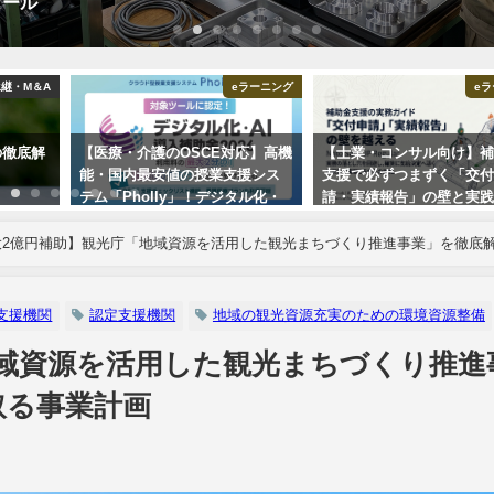
ュール
継・M＆A
eラーニング
e
の徹底解
【医療・介護のOSCE対応】高機
【士業・コンサル向け】
能・国内最安値の授業支援シス
支援で必ずつまずく「交
テム「Pholly」！デジタル化・
請・実績報告」の壁と実
AI補助金で2年間の利用料が1/2に
策
大2億円補助】観光庁「地域資源を活用した観光まちづくり推進事業」を徹底
支援機関
認定支援機関
地域の観光資源充実のための環境資源整備
地域資源を活用した観光まちづくり推進
取る事業計画