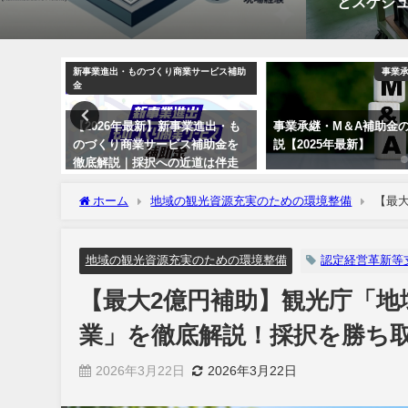
とスケジ
づくり補助金
新事業進出・ものづくり商業サービス補助
事業承
金
）開始】
【2026年最新】新事業進出・も
事業承継・M＆A補助金
くり補助
のづくり商業サービス補助金を
説【2025年最新】
複雑な申
徹底解説｜採択への近道は伴走
トまで徹
支援にあり
ホーム
地域の観光資源充実のための環境整備
【最
採択を勝ち取る事業計画
地域の観光資源充実のための環境整備
認定経営革新等
【最大2億円補助】観光庁「
業」を徹底解説！採択を勝ち
2026年3月22日
2026年3月22日