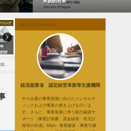
実践的対策
ラーニング
デジタル化・AI補助金2026
中小企
株式会社Animato
補助金
【最大150万円補助】人材育成を
補助金支援は「チーム戦」
付申
加速！eラーニングで研修＆マニ
代へ。専門家が手を取り合
践的対
ュアルをデジタル化。
当の価値と伴走支援の未来
解説！
経済産業省 認定経営革新等支援機関
事
中小企業の事業発展に向けたコンサルテ
ィングおよび事業の磨き上げを行いま
す。さらに、事業発展に伴う銀行融資サ
ポート（事業計画書、資金繰表・収支計
画等の作成）M&A・事業継承・事業引継