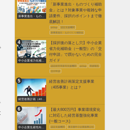
「新事業進出・ものづくり補助
金」とは？対象事業や複雑な申
請要件、採択のポイントまで徹
新事業進出・ものづ
くり補助金
底解説！
pickup
認定支援機関
新事業進出・ものづくり補助金
【採択後の落とし穴】中小企業
で
省力化補助金（一般型）の「交
付申請」で躓かないための完全
ガイド
中小企業省力化補助
金交付申請
認定経営革新等支援機関
pickup
実績報告
交付申請
経営改善計画策定支援事業
（405事業）とは？
経営改善計画（405
者
事業）
【最大800万円】事業環境変化
大
に対応した経営基盤強化事業
(一般コース)
中小企業生産性向上
認定支援機関
東京都中小企業振興公社