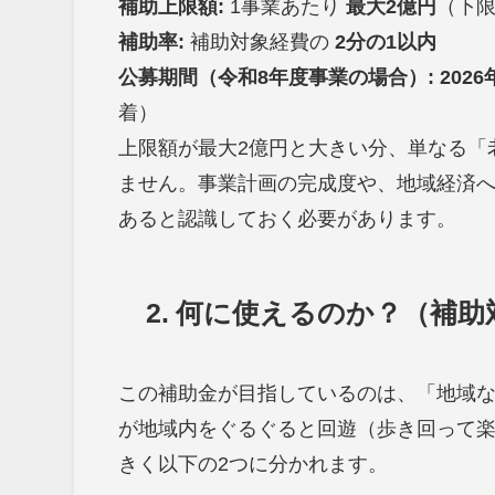
補助上限額:
1事業あたり
最大2億円
（下
補助率:
補助対象経費の
2分の1以内
公募期間（令和8年度事業の場合）:
202
着）
上限額が最大2億円と大きい分、単なる「
ません。事業計画の完成度や、地域経済
あると認識しておく必要があります。
2. 何に使えるのか？（補
この補助金が目指しているのは、「地域
が地域内をぐるぐると回遊（歩き回って
きく以下の2つに分かれます。