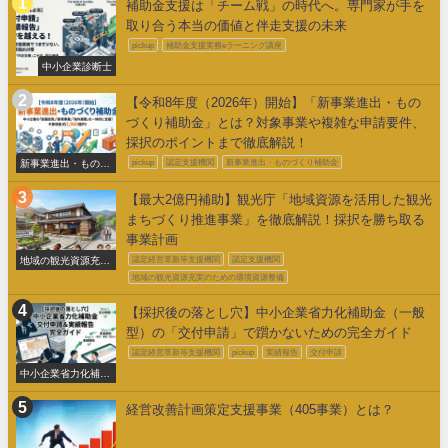
補助金支援は「チーム戦」の時代へ。専門家が手を
取り合う本当の価値と伴走支援の未来
pickup
補助金支援実務eラーニング講座
中小企業診断士
【令和8年度（2026年）開始】「新事業進出・もの
づくり補助金」とは？対象事業や複雑な申請要件、
採択のポイントまで徹底解説！
新事業進出・ものづ
pickup
認定支援機関
新事業進出・ものづくり補助金
くり補助金
【最大2億円補助】観光庁「地域資源を活用した観光
まちづくり推進事業」を徹底解説！採択を勝ち取る
事業計画
地域の観光資源充実
認定経営革新等支援機関
認定支援機関
のための環境整備
地域の観光資源充実のための環境資源整備
【採択後の落とし穴】中小企業省力化補助金（一般
型）の「交付申請」で躓かないための完全ガイド
認定経営革新等支援機関
pickup
実績報告
交付申請
中小企業省力化補助
金交付申請
経営改善計画策定支援事業（405事業）とは？