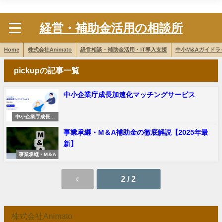
株式会社Animato
経営・補助金活用の相談所
Home
株式会社Animato
経営相談・補助金活用・IT導入支援
中小M&Aガイド
pickupの記事一覧
中小企業庁成長加速化マッチングサービス
中小企業庁成長加
速化マッチングサ
事業承継・M＆A補助金の徹底解説【2025年最
ービス
新】
事業承継・M＆A
2 / 2
株式会社Animato