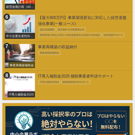
経営改善計画（405
事業）
【最大800万円】事業環境変化に対応した経営基盤
強化事業(一般コース)
認定支援機関
東京都中小企業振興公社
事業環境の変化に対応！経営基盤強化を支援する助成金
経営展開サポート
中小企業生産性向上
促進事業費補助金
事業再構築の収益納付
事業再構築補助金
事業再構築補助金
IT導入補助金2025 補助事業者申請サポート
IT導入補助金2025
補助事業者申請サポート
IT導入補助金2025