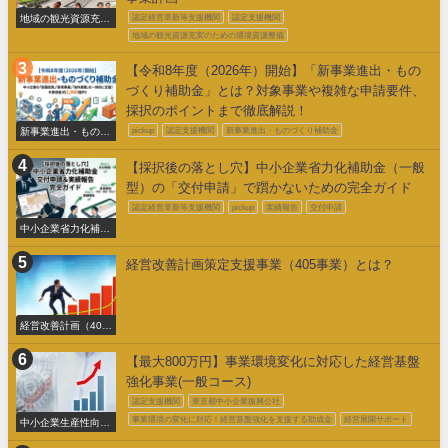
地域の観光資源充実
認定経営革新等支援機関
認定支援機関
のための環境整備
地域の観光資源充実のための環境資源整備
【令和8年度（2026年）開始】「新事業進出・もの
づくり補助金」とは？対象事業や複雑な申請要件、
採択のポイントまで徹底解説！
新事業進出・ものづ
pickup
認定支援機関
新事業進出・ものづくり補助金
くり補助金
【採択後の落とし穴】中小企業省力化補助金（一般
型）の「交付申請」で躓かないための完全ガイド
認定経営革新等支援機関
pickup
実績報告
交付申請
中小企業省力化補助
金交付申請
経営改善計画策定支援事業（405事業）とは？
経営改善計画（405
事業）
【最大800万円】事業環境変化に対応した経営基盤
強化事業(一般コース)
認定支援機関
東京都中小企業振興公社
事業環境の変化に対応！経営基盤強化を支援する助成金
経営展開サポート
中小企業生産性向上
促進事業費補助金