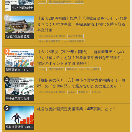
pickup
補助金支援実務eラーニング講座
中小企業診断士
【最大2億円補助】観光庁「地域資源を活用した観光
まちづくり推進事業」を徹底解説！採択を勝ち取る
事業計画
地域の観光資源充実
認定経営革新等支援機関
認定支援機関
のための環境整備
地域の観光資源充実のための環境資源整備
【令和8年度（2026年）開始】「新事業進出・もの
づくり補助金」とは？対象事業や複雑な申請要件、
採択のポイントまで徹底解説！
新事業進出・ものづ
pickup
認定支援機関
新事業進出・ものづくり補助金
くり補助金
【採択後の落とし穴】中小企業省力化補助金（一般
型）の「交付申請」で躓かないための完全ガイド
認定経営革新等支援機関
pickup
実績報告
交付申請
中小企業省力化補助
金交付申請
経営改善計画策定支援事業（405事業）とは？
経営改善計画（405
事業）