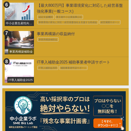
【最大800万円】事業環境変化に対応した経営基盤
強化事業(一般コース)
認定支援機関
東京都中小企業振興公社
事業環境の変化に対応！経営基盤強化を支援する助成金
経営展開サポート
中小企業生産性向上
促進事業費補助金
事業再構築の収益納付
事業再構築補助金
事業再構築補助金
IT導入補助金2025 補助事業者申請サポート
IT導入補助金2025
補助事業者申請サポート
IT導入補助金2025