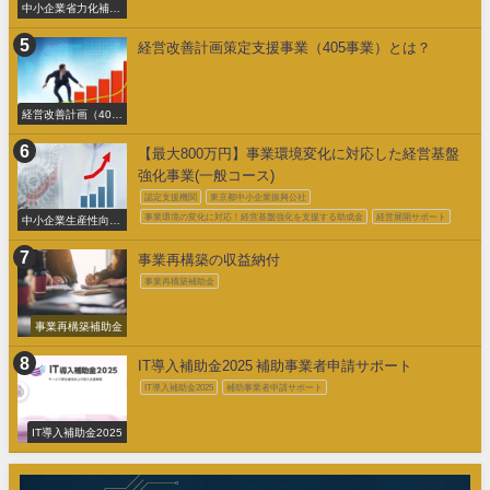
中小企業省力化補助
金交付申請
経営改善計画策定支援事業（405事業）とは？
経営改善計画（405
事業）
【最大800万円】事業環境変化に対応した経営基盤
強化事業(一般コース)
認定支援機関
東京都中小企業振興公社
事業環境の変化に対応！経営基盤強化を支援する助成金
経営展開サポート
中小企業生産性向上
促進事業費補助金
事業再構築の収益納付
事業再構築補助金
事業再構築補助金
IT導入補助金2025 補助事業者申請サポート
IT導入補助金2025
補助事業者申請サポート
IT導入補助金2025