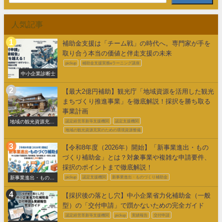
人気記事
補助金支援は「チーム戦」の時代へ。専門家が手を
取り合う本当の価値と伴走支援の未来
pickup
補助金支援実務eラーニング講座
中小企業診断士
【最大2億円補助】観光庁「地域資源を活用した観光
まちづくり推進事業」を徹底解説！採択を勝ち取る
事業計画
地域の観光資源充実
認定経営革新等支援機関
認定支援機関
のための環境整備
地域の観光資源充実のための環境資源整備
【令和8年度（2026年）開始】「新事業進出・もの
づくり補助金」とは？対象事業や複雑な申請要件、
採択のポイントまで徹底解説！
新事業進出・ものづ
pickup
認定支援機関
新事業進出・ものづくり補助金
くり補助金
【採択後の落とし穴】中小企業省力化補助金（一般
型）の「交付申請」で躓かないための完全ガイド
認定経営革新等支援機関
pickup
実績報告
交付申請