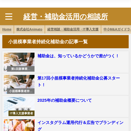
株式会社Animato
経営・補助金活用の相談所
Home
株式会社Animato
経営相談・補助金活用・IT導入支援
中小M&Aガイド
小規模事業者持続化補助金の記事一覧
補助金は、知っているかどうかで差がつく！
第1回新事業進
出・ものづくり商
第17回小規模事業者持続化補助金公募スター
業サービス補助金
ト！
小規模事業者持続
化補助金
2025年の補助金概要について
IT導入支援事業者
インスタグラム運用代行＆広告でブランディン
グ