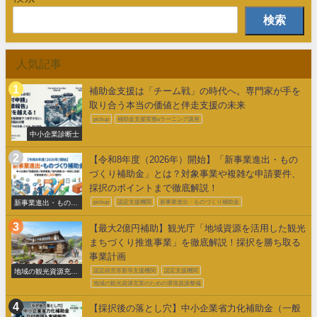
検索
人気記事
補助金支援は「チーム戦」の時代へ。専門家が手を
取り合う本当の価値と伴走支援の未来
pickup
補助金支援実務eラーニング講座
中小企業診断士
【令和8年度（2026年）開始】「新事業進出・もの
づくり補助金」とは？対象事業や複雑な申請要件、
採択のポイントまで徹底解説！
新事業進出・ものづ
pickup
認定支援機関
新事業進出・ものづくり補助金
くり補助金
【最大2億円補助】観光庁「地域資源を活用した観光
まちづくり推進事業」を徹底解説！採択を勝ち取る
事業計画
地域の観光資源充実
認定経営革新等支援機関
認定支援機関
のための環境整備
地域の観光資源充実のための環境資源整備
【採択後の落とし穴】中小企業省力化補助金（一般