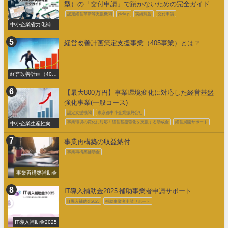
型）の「交付申請」で躓かないための完全ガイド
認定経営革新等支援機関
pickup
実績報告
交付申請
中小企業省力化補助
金交付申請
経営改善計画策定支援事業（405事業）とは？
経営改善計画（405
事業）
【最大800万円】事業環境変化に対応した経営基盤
強化事業(一般コース)
認定支援機関
東京都中小企業振興公社
事業環境の変化に対応！経営基盤強化を支援する助成金
経営展開サポート
中小企業生産性向上
促進事業費補助金
事業再構築の収益納付
事業再構築補助金
事業再構築補助金
IT導入補助金2025 補助事業者申請サポート
IT導入補助金2025
補助事業者申請サポート
IT導入補助金2025