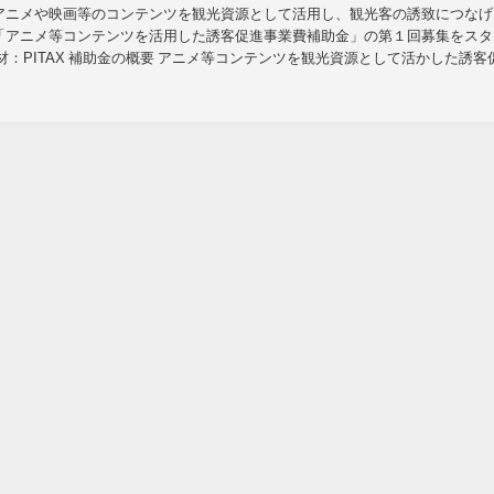
アニメや映画等のコンテンツを観光資源として活用し、観光客の誘致につなげ
「アニメ等コンテンツを活用した誘客促進事業費補助金」の第１回募集をスタ
材：PITAX 補助金の概要 アニメ等コンテンツを観光資源として活かした誘客
な事業 （１）施設・構造物等の建設・...