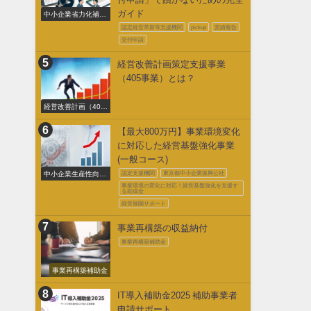
ガイド
中小企業省力化補助
金交付申請
認定経営革新等支援機関
pickup
実績報告
交付申請
経営改善計画策定支援事業
（405事業）とは？
経営改善計画（405
事業）
【最大800万円】事業環境変化
に対応した経営基盤強化事業
(一般コース)
中小企業生産性向上
認定支援機関
東京都中小企業振興公社
促進事業費補助金
事業環境の変化に対応！経営基盤強化を支援す
る助成金
経営展開サポート
事業再構築の収益納付
事業再構築補助金
事業再構築補助金
IT導入補助金2025 補助事業者
申請サポート