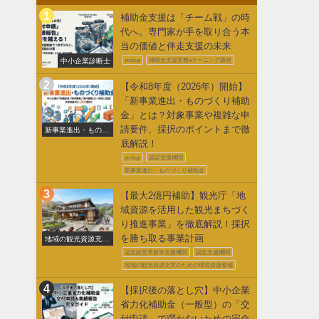
補助金支援は「チーム戦」の時
代へ。専門家が手を取り合う本
当の価値と伴走支援の未来
中小企業診断士
pickup
補助金支援実務eラーニング講座
【令和8年度（2026年）開始】
「新事業進出・ものづくり補助
金」とは？対象事業や複雑な申
請要件、採択のポイントまで徹
新事業進出・ものづ
くり補助金
底解説！
pickup
認定支援機関
新事業進出・ものづくり補助金
【最大2億円補助】観光庁「地
域資源を活用した観光まちづく
り推進事業」を徹底解説！採択
を勝ち取る事業計画
地域の観光資源充実
のための環境整備
認定経営革新等支援機関
認定支援機関
地域の観光資源充実のための環境資源整備
【採択後の落とし穴】中小企業
省力化補助金（一般型）の「交
付申請」で躓かないための完全