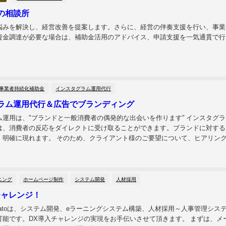
の相談所
悩みを解決し、経営改善を提案します。さらに、経営の伴奏支援を行い、事業
資金調達が必要な場合は、補助金活用のアドバイス、申請支援を一気通貫で行
事業者持続化補助金
インスタグラム運用代行
ラム運用代行＆広告でブランディング
ム運用は、"ブランドと一般消費者の偶発的な出会いを作ります" インスタグ
は、消費者の反応をダイレクトに受け取ることができます。ブランドに対する
、明確に現れます。 そのため、クライアント様のご要望について、ヒアリン
ンスタグラムマーケティングのステージに合わ...
ニング
ホームページ制作
システム開発
人材採用
チャレンジ！
matoは、システム開発、eラーニングシステム構築、人材採用～人事管理シス
可能です。DX導入チャレンジの実現をお手伝いさせて頂きます。 まずは、メ