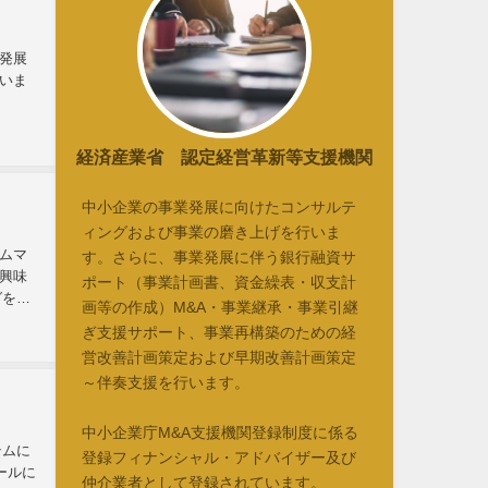
発展
いま
経済産業省 認定経営革新等支援機関
中小企業の事業発展に向けたコンサルテ
ィングおよび事業の磨き上げを行いま
ラムマ
す。さらに、事業発展に伴う銀行融資サ
興味
ポート（事業計画書、資金繰表・収支計
グを行
画等の作成）M&A・事業継承・事業引継
ぎ支援サポート、事業再構築のための経
営改善計画策定および早期改善計画策定
～伴奏支援を行います。
中小企業庁M&A支援機関登録制度に係る
テムに
登録フィナンシャル・アドバイザー及び
ールに
仲介業者として登録されています。