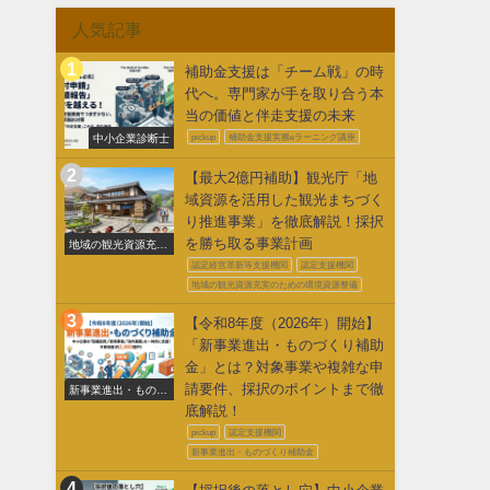
人気記事
補助金支援は「チーム戦」の時
代へ。専門家が手を取り合う本
当の価値と伴走支援の未来
中小企業診断士
pickup
補助金支援実務eラーニング講座
【最大2億円補助】観光庁「地
域資源を活用した観光まちづく
り推進事業」を徹底解説！採択
を勝ち取る事業計画
地域の観光資源充実
のための環境整備
認定経営革新等支援機関
認定支援機関
地域の観光資源充実のための環境資源整備
【令和8年度（2026年）開始】
「新事業進出・ものづくり補助
金」とは？対象事業や複雑な申
請要件、採択のポイントまで徹
新事業進出・ものづ
くり補助金
底解説！
pickup
認定支援機関
新事業進出・ものづくり補助金