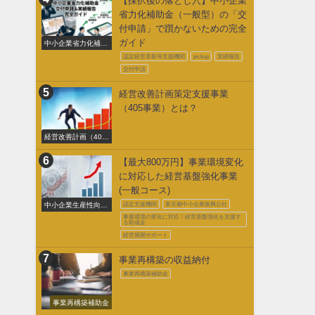
【採択後の落とし穴】中小企業
省力化補助金（一般型）の「交
付申請」で躓かないための完全
ガイド
中小企業省力化補助
金交付申請
認定経営革新等支援機関
pickup
実績報告
交付申請
経営改善計画策定支援事業
（405事業）とは？
経営改善計画（405
事業）
【最大800万円】事業環境変化
に対応した経営基盤強化事業
(一般コース)
中小企業生産性向上
認定支援機関
東京都中小企業振興公社
促進事業費補助金
事業環境の変化に対応！経営基盤強化を支援す
る助成金
経営展開サポート
事業再構築の収益納付
事業再構築補助金
事業再構築補助金