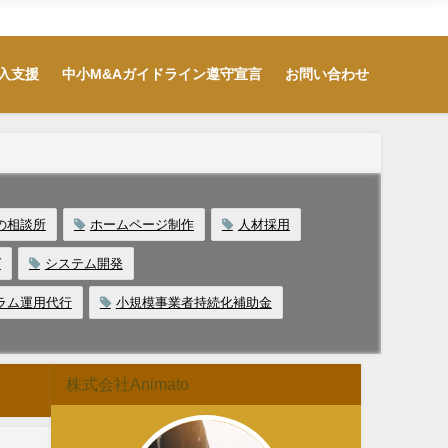
用・IT導入支援
中小M&Aガイドライン遵守宣言
お問い合わせ
入支援
中小M&Aガイドライン遵守宣言
お問い合わせ
の相談所
ホームページ制作
人材採用
グ
システム開発
ラム運用代行
小規模事業者持続化補助金
株式会社Animato