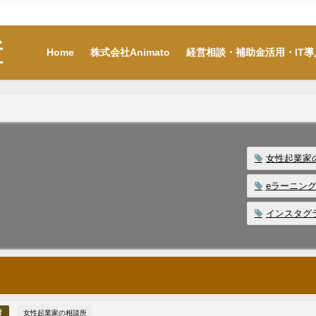
Home
株式会社Animato
経営相談・補助金活
所
Home
株式会社Animato
経営相談・補助金活用・IT導
女性起業家
eラーニン
インスタグ
女性起業家の相談所
者