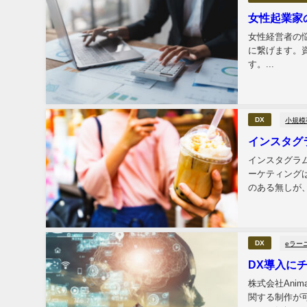
女性起業家
女性経営者の
に繋げます。
す。...
小規模
DX
インスタグ
インスタグラ
ーケティング
のある無しが
わせて頂き、イ
eラー
DX
DX導入に
株式会社Ani
関する制作が