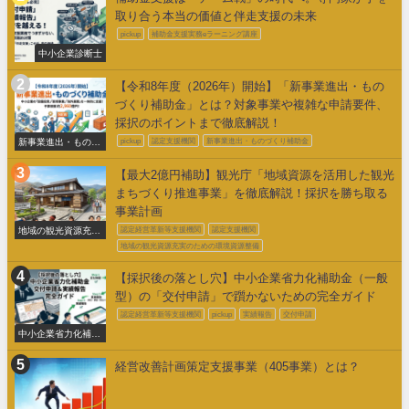
取り合う本当の価値と伴走支援の未来
pickup
補助金支援実務eラーニング講座
中小企業診断士
【令和8年度（2026年）開始】「新事業進出・もの
づくり補助金」とは？対象事業や複雑な申請要件、
採択のポイントまで徹底解説！
新事業進出・ものづ
pickup
認定支援機関
新事業進出・ものづくり補助金
くり補助金
【最大2億円補助】観光庁「地域資源を活用した観光
まちづくり推進事業」を徹底解説！採択を勝ち取る
事業計画
地域の観光資源充実
認定経営革新等支援機関
認定支援機関
のための環境整備
地域の観光資源充実のための環境資源整備
【採択後の落とし穴】中小企業省力化補助金（一般
型）の「交付申請」で躓かないための完全ガイド
認定経営革新等支援機関
pickup
実績報告
交付申請
中小企業省力化補助
金交付申請
経営改善計画策定支援事業（405事業）とは？