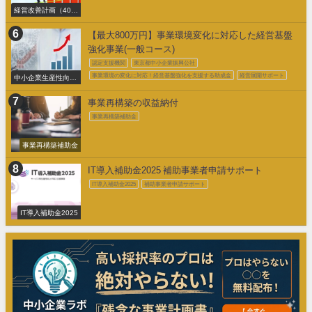
経営改善計画（405
事業）
【最大800万円】事業環境変化に対応した経営基盤
強化事業(一般コース)
認定支援機関
東京都中小企業振興公社
事業環境の変化に対応！経営基盤強化を支援する助成金
経営展開サポート
中小企業生産性向上
促進事業費補助金
事業再構築の収益納付
事業再構築補助金
事業再構築補助金
IT導入補助金2025 補助事業者申請サポート
IT導入補助金2025
補助事業者申請サポート
IT導入補助金2025