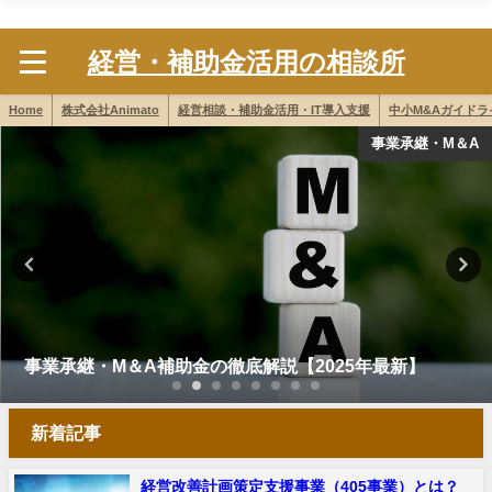
株式会社Animato
経営・補助金活用の相談所
Home
株式会社Animato
経営相談・補助金活用・IT導入支援
中小M&Aガイド
事業承継・M＆A
事業承継・M＆A補助金の徹底解説【2025年最新】
新着記事
経営改善計画策定支援事業（405事業）とは？