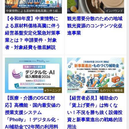
中東情勢による原材料価格高騰に伴う経営
インバウンド
基盤安定化緊急対策事業
【令和8年度】中東情勢に
観光需要分散のための地域
よる原材料価格高騰に伴う
観光資源のコンテンツ化促
経営基盤安定化緊急対策事
進事業
業とは？ 申請要件・対象
者・対象経費を徹底解説
eラーニング
ものづくり補助金
【医療・介護のOSCE対
【経営者必見】補助金の
応】高機能・国内最安値の
「賃上げ要件」は怖くな
授業支援システム
い！不況を勝ち抜く設備投
「Pholly」！デジタル化・
資と新事業進出の戦略的活
AI補助金で2年間の利用料
用法