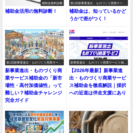
補助金無料診断
第1回新事業進出・ものづくり商業サービ
ス補助金
補助金活用の無料診断！
補助金は、知っているかど
うかで差がつく！
第1回新事業進出・ものづくり商業サービ
新事業進出・ものづくり商業サービス補助
ス補助金
金
新事業進出・ものづくり商
【2026年最新】新事業進
業サービス補助金の「新市
出・ものづくり商業サービ
場性・高付加価値性」って
ス補助金を徹底解説｜採択
難しい？補助金チャレンジ
への近道は伴走支援にあり
完全ガイド