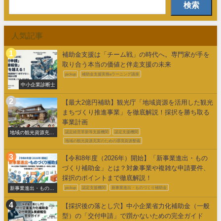
検索
人気記事
補助金支援は「チーム戦」の時代へ。専門家が手を
取り合う本当の価値と伴走支援の未来
pickup
補助金支援実務eラーニング講座
中小企業診断士
【最大2億円補助】観光庁「地域資源を活用した観光
まちづくり推進事業」を徹底解説！採択を勝ち取る
事業計画
地域の観光資源充実
認定経営革新等支援機関
認定支援機関
のための環境整備
地域の観光資源充実のための環境資源整備
【令和8年度（2026年）開始】「新事業進出・もの
づくり補助金」とは？対象事業や複雑な申請要件、
採択のポイントまで徹底解説！
新事業進出・ものづ
pickup
認定支援機関
新事業進出・ものづくり補助金
くり補助金
【採択後の落とし穴】中小企業省力化補助金（一般
型）の「交付申請」で躓かないための完全ガイド