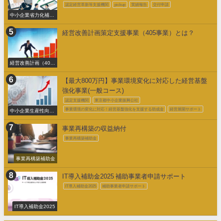
認定経営革新等支援機関
pickup
実績報告
交付申請
中小企業省力化補助
金交付申請
経営改善計画策定支援事業（405事業）とは？
経営改善計画（405
事業）
【最大800万円】事業環境変化に対応した経営基盤
強化事業(一般コース)
認定支援機関
東京都中小企業振興公社
事業環境の変化に対応！経営基盤強化を支援する助成金
経営展開サポート
中小企業生産性向上
促進事業費補助金
事業再構築の収益納付
事業再構築補助金
事業再構築補助金
IT導入補助金2025 補助事業者申請サポート
IT導入補助金2025
補助事業者申請サポート
IT導入補助金2025