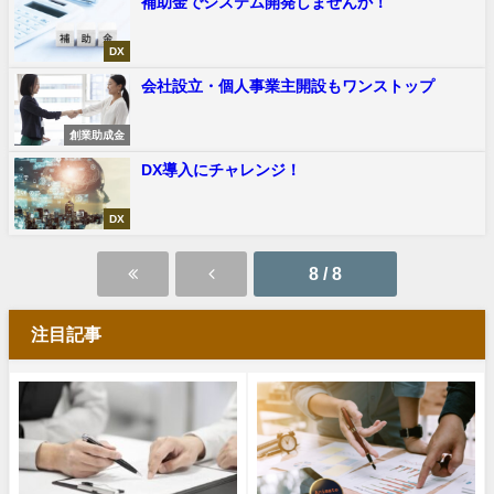
補助金でシステム開発しませんか！
DX
会社設立・個人事業主開設もワンストップ
創業助成金
DX導入にチャレンジ！
DX
8 / 8
注目記事